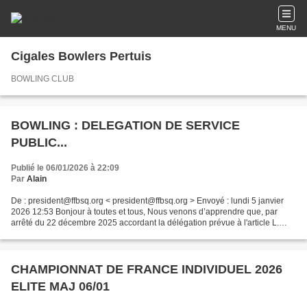
MENU
Cigales Bowlers Pertuis
BOWLING CLUB
BOWLING : DELEGATION DE SERVICE
PUBLIC...
Publié le 06/01/2026 à 22:09
Par
Alain
De : president@ffbsq.org < president@ffbsq.org > Envoyé : lundi 5 janvier
2026 12:53 Bonjour à toutes et tous, Nous venons d’apprendre que, par
arrêté du 22 décembre 2025 accordant la délégation prévue à l'article L.
131-14 du code du sport. La délégation...
CHAMPIONNAT DE FRANCE INDIVIDUEL 2026
ELITE MAJ 06/01