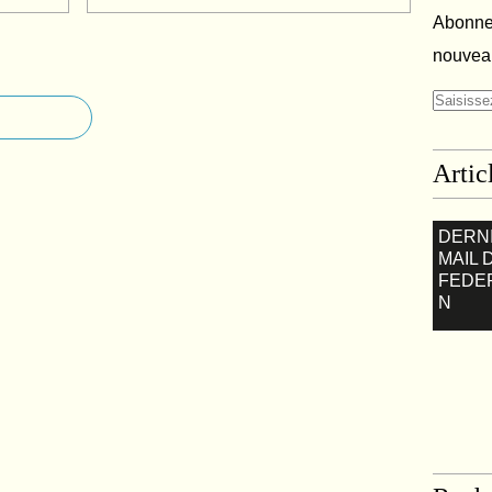
Abonnez
nouveau
Artic
DERN
MAIL 
FEDE
N