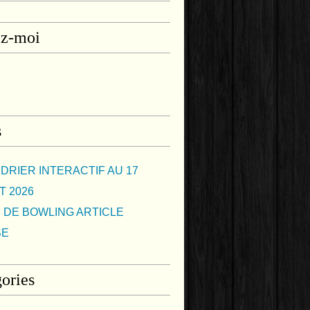
ez-moi
s
DRIER INTERACTIF AU 17
T 2026
 DE BOWLING ARTICLE
SE
ories