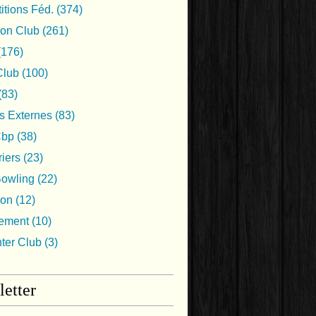
tions Féd.
(374)
ion Club
(261)
(176)
lub
(100)
(83)
s Externes
(83)
Cbp
(38)
iers
(23)
Bowling
(22)
ion
(12)
nement
(10)
nter Club
(3)
etter