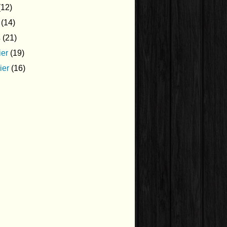
12)
(14)
s
(21)
ier
(19)
ier
(16)