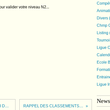
Compéti
our valider votre niveau N2...
Animat
Divers
Chmp C
Listing
Tournoi
Ligue 
Calendr
Ecole 
Format
Entrai
Ligue I
Newsl
CLASSEMENT DU TOURNOI DU DIMANCHE 24 MAI
RAPPEL DES CLASSEMENTS CDC REGIONAUX