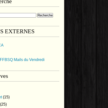
erche
NS EXTERNES
CA
FFBSQ Mails du Vendredi
ives
et
(15)
(25)