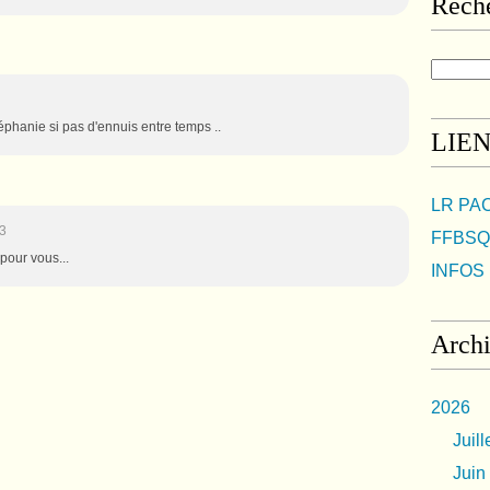
Rech
phanie si pas d'ennuis entre temps ..
LIE
LR PA
3
FFBSQ
 pour vous...
INFOS 
Arch
2026
Juill
Juin