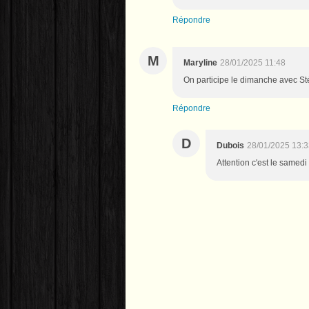
Répondre
M
Maryline
28/01/2025 11:48
On participe le dimanche avec Sté
Répondre
D
Dubois
28/01/2025 13:3
Attention c'est le samedi