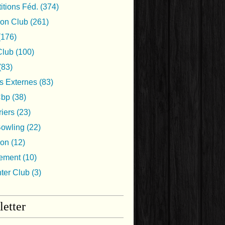
tions Féd.
(374)
ion Club
(261)
(176)
lub
(100)
(83)
s Externes
(83)
Cbp
(38)
iers
(23)
Bowling
(22)
ion
(12)
nement
(10)
nter Club
(3)
etter