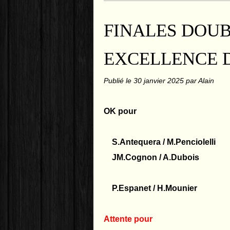
FINALES DOU
EXCELLENCE D
Publié le
30 janvier 2025
par Alain
OK pour
S.Antequera / M.Penciolelli
JM.Cognon / A.Dubois
P.Espanet / H.Mounier
Attente pour