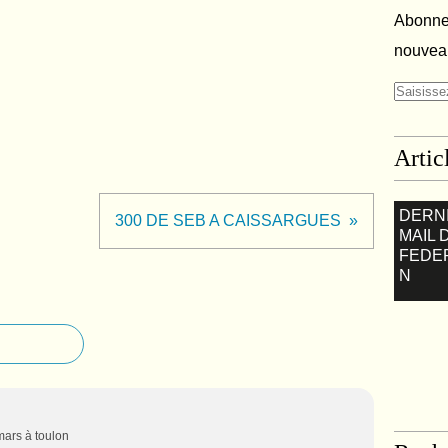
Abonnez
nouveau
Artic
DERN
300 DE SEB A CAISSARGUES
MAIL 
FEDE
N
mars à toulon