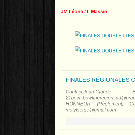
JM.Léone / L.Massié
Contact:Jean-Cla
21bova.bowlingregionsud@oran
HONNEUR (Règlement) Con
motylserge@gmail.com