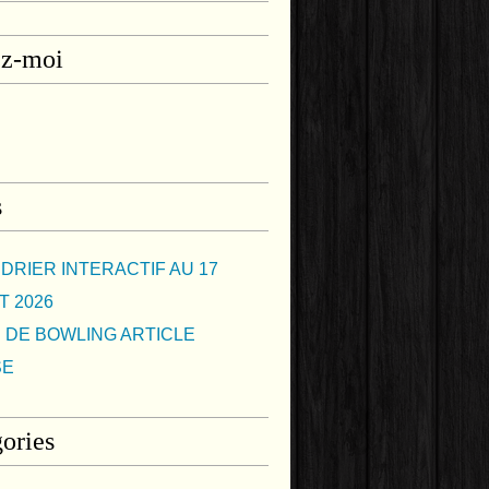
ez-moi
s
DRIER INTERACTIF AU 17
T 2026
 DE BOWLING ARTICLE
SE
ories