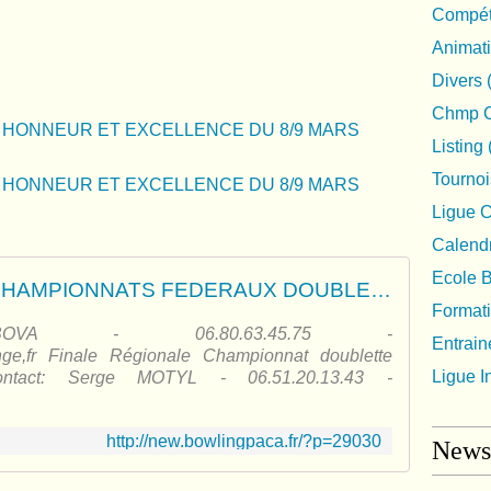
Compéti
Animat
Divers
Chmp C
Listing
Tournoi
Ligue 
Calendr
Ecole 
FINALES RÉGIONALES CHAMPIONNATS FEDERAUX DOUBLETTE 2024-2025
Format
ude BOVA - 06.80.63.45.75 -
Entrai
ge,fr Finale Régionale Championnat doublette
Ligue I
tact: Serge MOTYL - 06.51.20.13.43 -
http://new.bowlingpaca.fr/?p=29030
Newsl