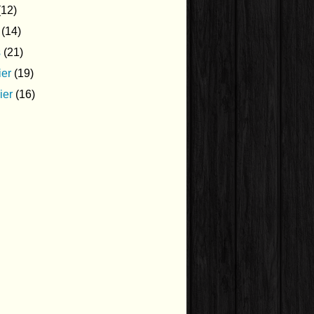
12)
(14)
s
(21)
ier
(19)
ier
(16)