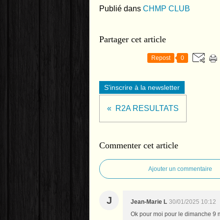
Publié dans
CHMP CLUB
Partager cet article
Repost
0
S'inscrire à la newsletter
R2A RESULTATS
Commenter cet article
Ajouter un commentaire
J
Jean-Marie L
30/01/2025 10:12
Ok pour moi pour le dimanche 9 