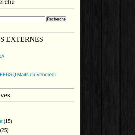
erche
NS EXTERNES
CA
FFBSQ Mails du Vendredi
ives
et
(15)
(25)