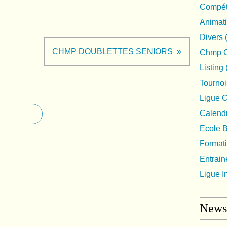
Compéti
Animat
Divers
CHMP DOUBLETTES SENIORS
Chmp C
Listing
Tournoi
Ligue 
Calendr
Ecole 
Format
Entrai
Ligue I
Newsl