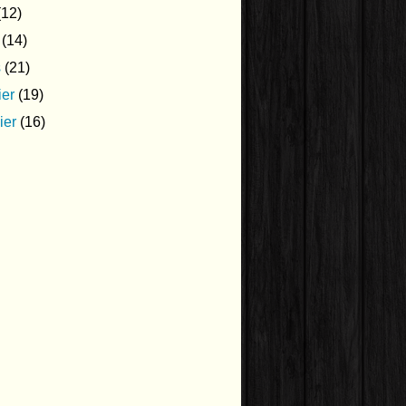
12)
(14)
s
(21)
ier
(19)
ier
(16)