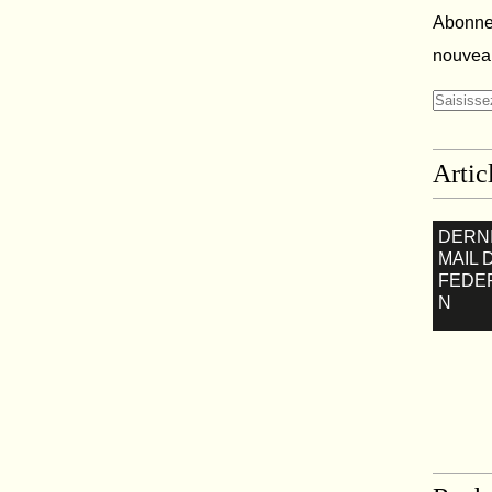
Abonnez
nouveau
Artic
DERN
MAIL 
FEDE
N