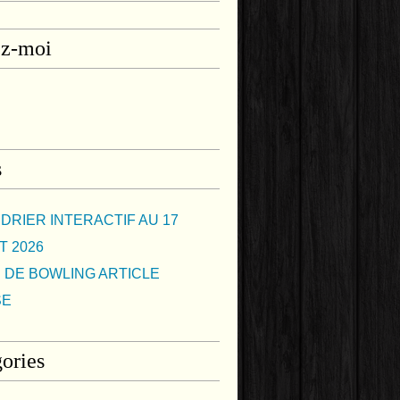
ez-moi
s
DRIER INTERACTIF AU 17
T 2026
 DE BOWLING ARTICLE
SE
ories