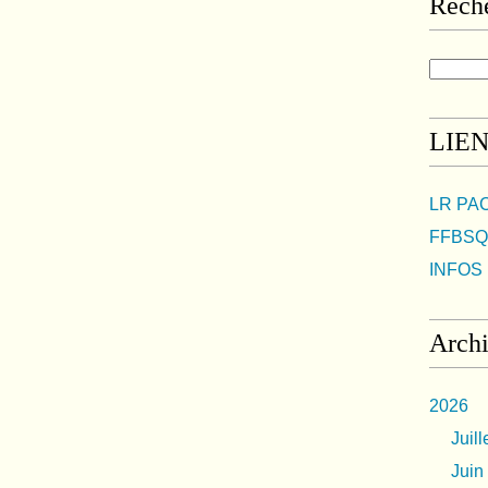
Rech
LIE
LR PA
FFBSQ
INFOS 
Arch
2026
Juill
Juin