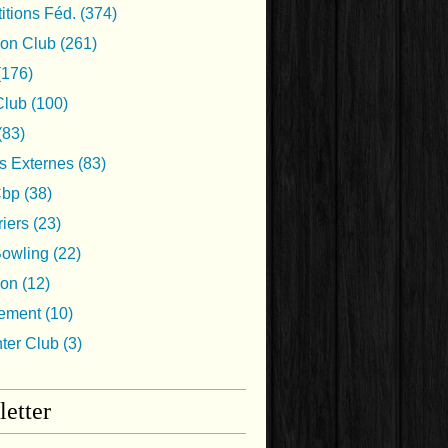
tions Féd.
(374)
ion Club
(261)
(176)
lub
(100)
(83)
s Externes
(83)
Cbp
(38)
iers
(23)
Bowling
(22)
ion
(12)
nement
(10)
nter Club
(3)
etter