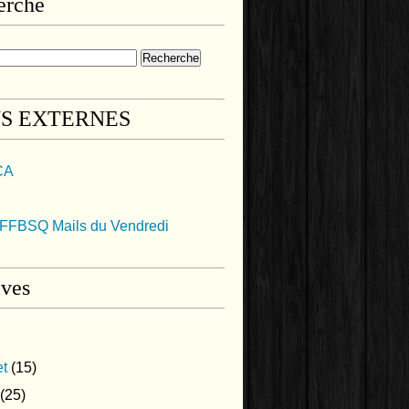
erche
NS EXTERNES
CA
FFBSQ Mails du Vendredi
ives
et
(15)
(25)