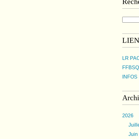
Rech
LIE
LR PA
FFBSQ
INFOS 
Arch
2026
Juill
Juin