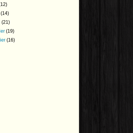
12)
(14)
s
(21)
ier
(19)
ier
(16)