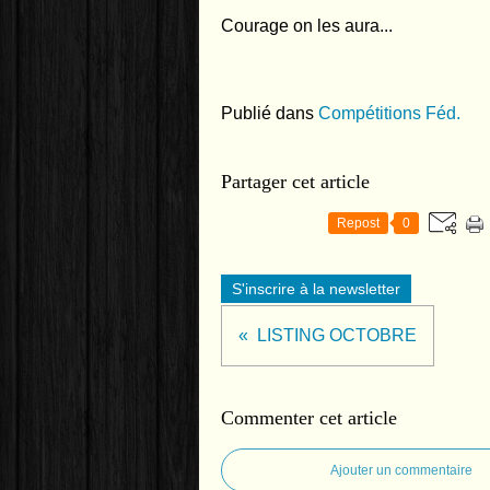
Courage on les aura...
Publié dans
Compétitions Féd.
Partager cet article
Repost
0
S'inscrire à la newsletter
LISTING OCTOBRE
Commenter cet article
Ajouter un commentaire