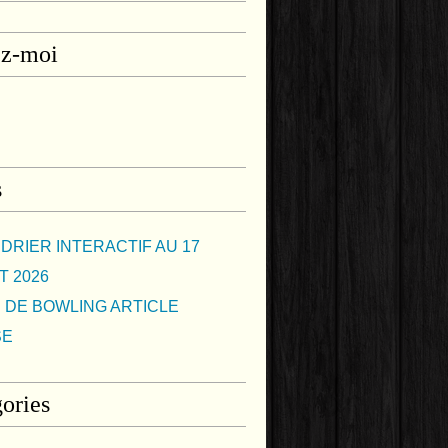
ez-moi
s
DRIER INTERACTIF AU 17
T 2026
 DE BOWLING ARTICLE
SE
ories