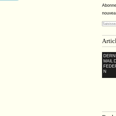
Abonnez
nouveau
Artic
DERN
MAIL 
FEDE
N