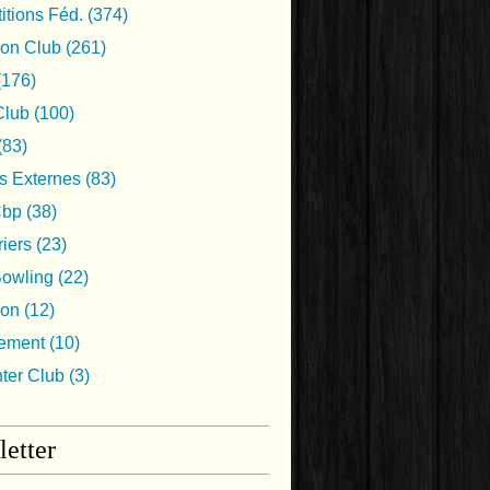
tions Féd.
(374)
ion Club
(261)
(176)
lub
(100)
(83)
s Externes
(83)
Cbp
(38)
iers
(23)
Bowling
(22)
ion
(12)
nement
(10)
nter Club
(3)
etter