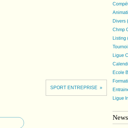
Compéti
Animat
Divers
Chmp C
Listing
Tournoi
Ligue 
Calendr
Ecole 
Format
SPORT ENTREPRISE
Entrai
Ligue I
Newsl