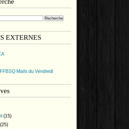
erche
NS EXTERNES
CA
FFBSQ Mails du Vendredi
ives
et
(15)
(25)