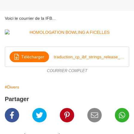
Voici le courrier de la IFB...
Télécharger
traduction_cp_ibf_strings_release_8112020
COURRIER COMPLET
#Divers
Partager