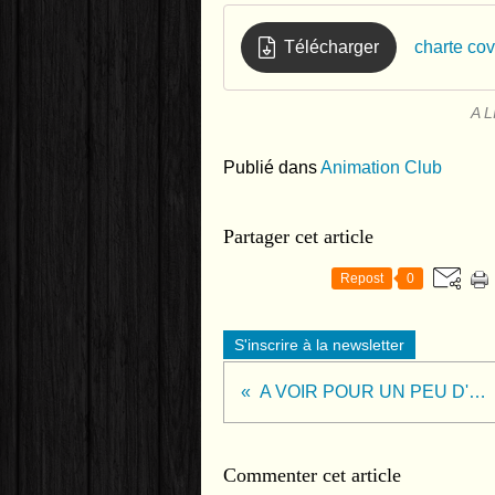
Télécharger
charte co
A L
Publié dans
Animation Club
Partager cet article
Repost
0
S'inscrire à la newsletter
A VOIR POUR UN PEU D'HUMOUR
Commenter cet article