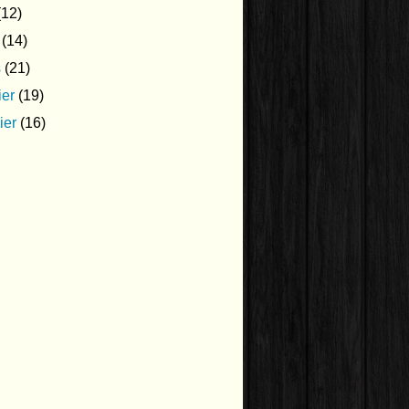
12)
(14)
s
(21)
ier
(19)
ier
(16)