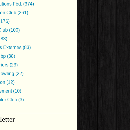
tions Féd.
(374)
ion Club
(261)
(176)
lub
(100)
(83)
s Externes
(83)
Cbp
(38)
iers
(23)
Bowling
(22)
ion
(12)
nement
(10)
nter Club
(3)
etter