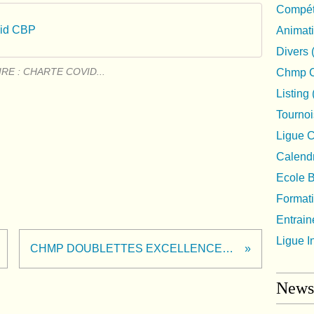
Compéti
vid CBP
Animat
Divers
IRE : CHARTE COVID...
Chmp C
Listing
Tournoi
Ligue 
Calendr
Ecole 
Format
Entrai
Ligue I
CHMP DOUBLETTES EXCELLENCES 26 ou 27/09
Newsl