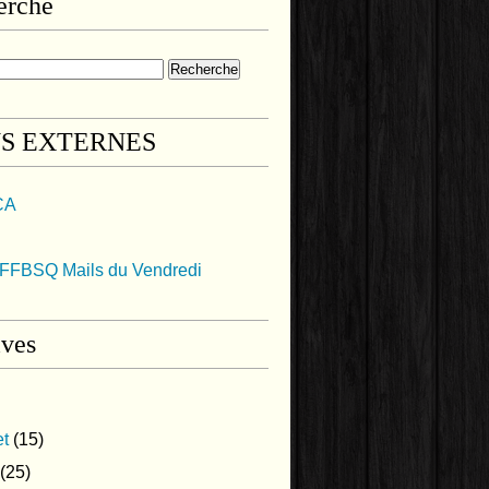
erche
NS EXTERNES
CA
FFBSQ Mails du Vendredi
ives
et
(15)
(25)