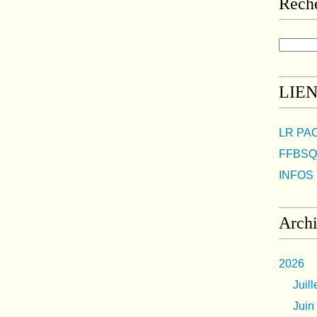
Rech
LIE
LR PA
FFBSQ
INFOS 
Arch
2026
Juill
Juin