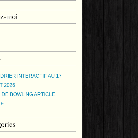
ez-moi
s
DRIER INTERACTIF AU 17
T 2026
 DE BOWLING ARTICLE
SE
ories