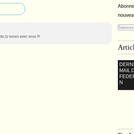
Abonnez
nouveau
 j'y serais avec vous !!!
Artic
DERN
MAIL 
FEDE
N