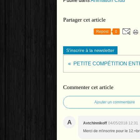
Publié dans
Animation Club
Partager cet article
Repost
0
S'inscrire à la newsletter
Commenter cet article
Ajouter un commentaire
A
Avtchinnikoff
04/05/2018 12:31
Merci de m'inscrire pour le 12.<br