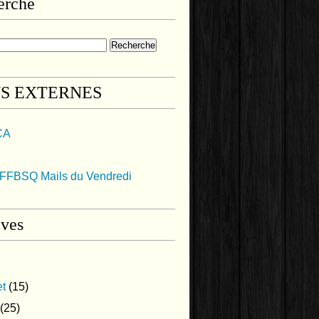
erche
NS EXTERNES
CA
FFBSQ Mails du Vendredi
ives
et
(15)
(25)