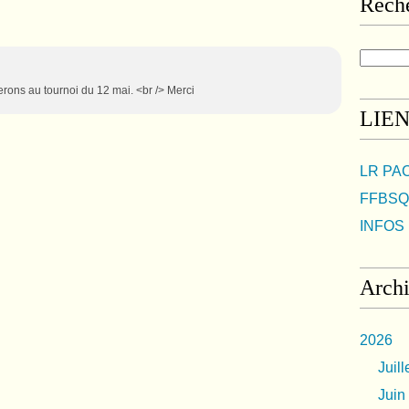
Rech
perons au tournoi du 12 mai. <br /> Merci
LIE
LR PA
FFBSQ
INFOS 
Arch
2026
Juill
Juin