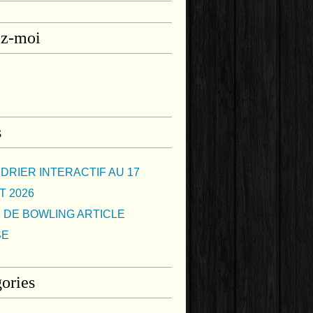
ez-moi
s
DRIER INTERACTIF AU 17
T 2026
 DE BOWLING ARTICLE
SE
ories