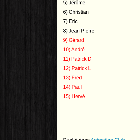
5) Jérôme
6) Christian
7) Eric
8) Jean Pierre
9) Gérard
10) André
11) Patrick D
12) Patrick L
13) Fred
14) Paul
15) Hervé