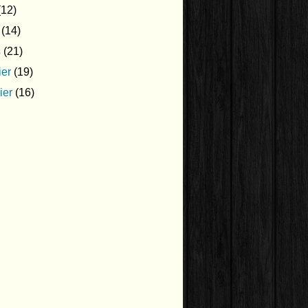
12)
(14)
s
(21)
ier
(19)
ier
(16)