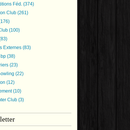
tions Féd.
(374)
ion Club
(261)
(176)
lub
(100)
(83)
s Externes
(83)
Cbp
(38)
iers
(23)
Bowling
(22)
ion
(12)
nement
(10)
nter Club
(3)
etter