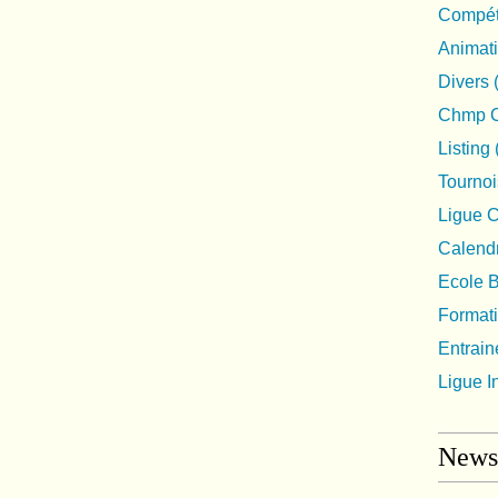
Compéti
Animat
Divers
Chmp C
Listing
Tournoi
Ligue 
Calendr
Ecole 
Format
Entrai
Ligue I
Newsl