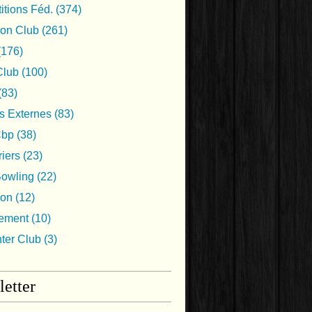
tions Féd.
(374)
ion Club
(261)
(176)
lub
(100)
(83)
s Externes
(83)
Cbp
(38)
iers
(23)
Bowling
(22)
ion
(12)
nement
(10)
nter Club
(3)
etter