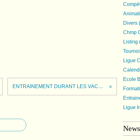
Compéti
Animat
Divers
Chmp C
Listing
Tournoi
Ligue 
Calendr
Ecole 
ENTRAINEMENT DURANT LES VACANCES
Format
Entrai
Ligue I
Newsl