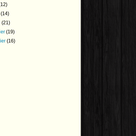
12)
(14)
s
(21)
ier
(19)
ier
(16)