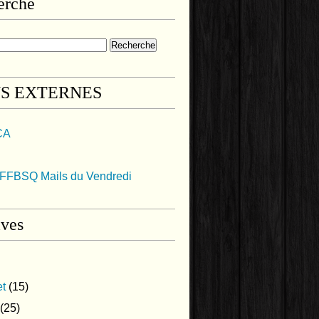
erche
NS EXTERNES
CA
FFBSQ Mails du Vendredi
ives
et
(15)
(25)