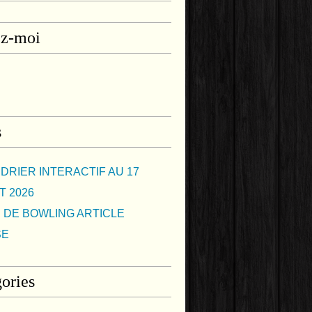
ez-moi
s
DRIER INTERACTIF AU 17
T 2026
 DE BOWLING ARTICLE
SE
ories