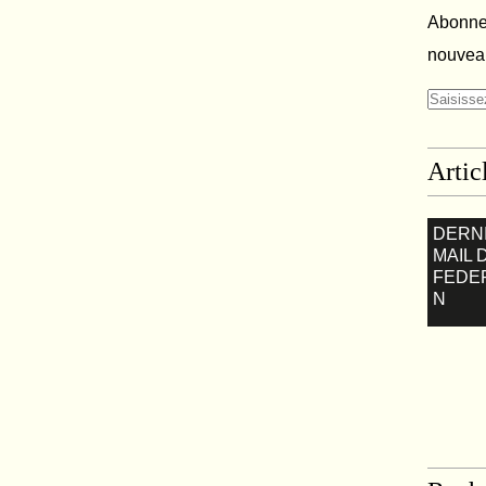
Abonnez
nouveau
Artic
DERN
MAIL 
FEDE
N