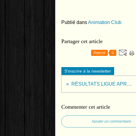
Publié dans
Animation Club
Partager cet article
Repost
0
S'inscrire à la newsletter
RÉSULTATS LIGUE APRÈS J4
Commenter cet article
Ajouter un commentaire