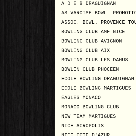
A D E B DRAGUIGN
AS VAROISE BOWL. PROMOT
ASSOC. BOWL. PROVENCE TO
BOWLING CLUB AMF NI
BOWLING CLUB AVIGN
BOWLING CLUB AI
BOWLING CLUB LES DA
BOWLIN CLUB PHOC
ECOLE BOWLING DRAGUI
ECOLE BOWLING MARTIG
EAGLES MONAC
MONACO BOWLING CL
NEW TEAM MARTIGU
NICE ACROPOL
NICE COTE D'AZU