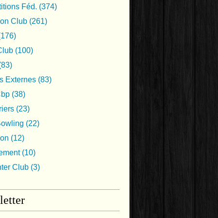
tions Féd.
(374)
ion Club
(261)
(176)
lub
(100)
(83)
s Externes
(83)
Cbp
(38)
iers
(23)
Bowling
(22)
ion
(12)
nement
(10)
nter Club
(3)
etter