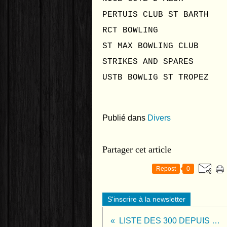
PERTUIS CLUB ST BAR
RCT BOWLING
ST MAX BOWLING C
STRIKES AND SPAR
USTB BOWLIG ST TROP
Publié dans
Divers
Partager cet article
Repost
0
S'inscrire à la newsletter
LISTE DES 300 DEPUIS 1er SEPTEMBRE