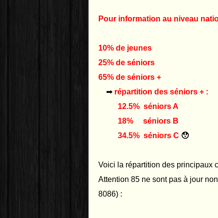
Pour information au niveau nationa
10% de jeunes
25% de séniors
65% de séniors +
➡
répartition des séniors + :
12.5% séniors A
18% séniors B
34.5% séniors C
😯
Voici la répartition des principaux
Attention 85 ne sont pas à jour non
8086) :