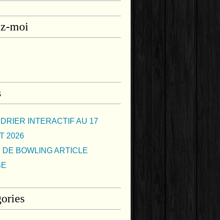
ez-moi
s
DRIER INTERACTIF AU 17
T 2026
 DE BOWLING ARTICLE
SE
ories