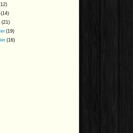
12)
(14)
s
(21)
ier
(19)
ier
(16)