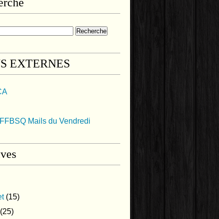
erche
NS EXTERNES
CA
FFBSQ Mails du Vendredi
ives
et
(15)
(25)