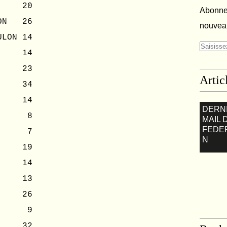
AN 20
Abonnez
ION 26
nouveau
ULON 14
CE 14
ON 23
Artic
X 34
HUS 14
DERN
EEN 8
MAIL 
FEDE
GNAN 7
N
UES 19
O 14
UB 13
ES 26
IS 9
R 32