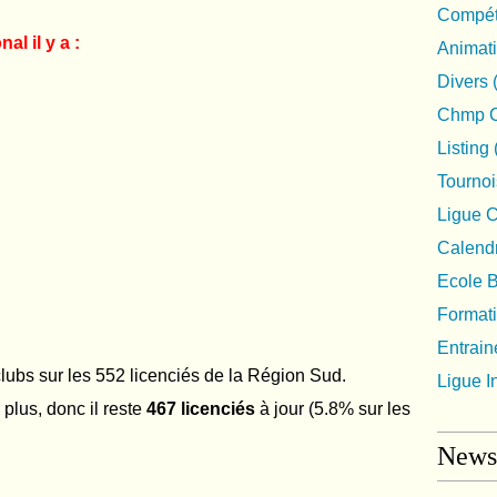
Compéti
l il y a :
Animat
Divers
Chmp C
Listing
Tournoi
Ligue 
Calendr
Ecole 
Format
Entrai
 clubs sur les 552 licenciés de la Région Sud.
Ligue I
 plus, donc il reste
467 licenciés
à jour (5.8% sur les
Newsl