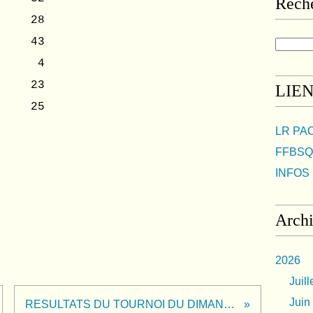
Rech
TH 28
 43
LUB 4
ES 23
LIE
EZ 25
LR PA
FFBSQ
INFOS 
Arch
2026
Juill
Juin
RESULTATS DU TOURNOI DU DIMANCHE 8 DECEMBRE 2024